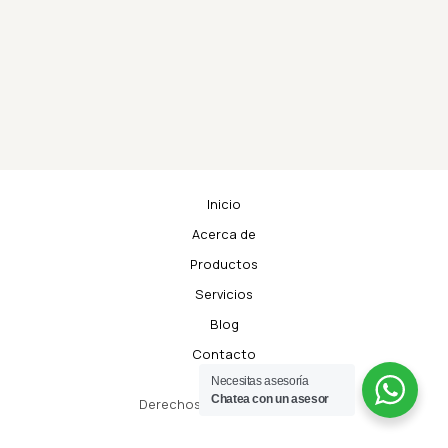
Inicio
Acerca de
Productos
Servicios
Blog
Contacto
Necesitas asesoría
Chatea con un asesor
Derechos de Autor © 2026