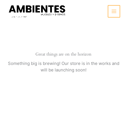
Ir
al
contenido
Great things are on the horizon
Something big is brewing! Our store is in the works and
will be launching soon!