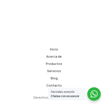
Inicio
Acerca de
Productos
Servicios
Blog
Contacto
Necesitas asesoría
Chatea con un asesor
Derechos de Autor © 2026